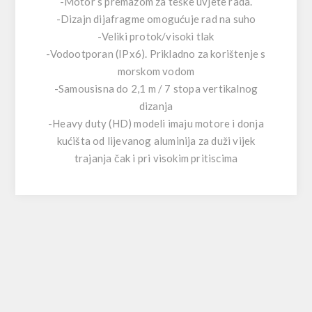
-Motor s premazom za teške uvjete rada.
-Dizajn dijafragme omogućuje rad na suho
-Veliki protok/visoki tlak
-Vodootporan (IPx6). Prikladno za korištenje s
morskom vodom
-Samousisna do 2,1 m / 7 stopa vertikalnog
dizanja
-Heavy duty (HD) modeli imaju motore i donja
kućišta od lijevanog aluminija za duži vijek
trajanja čak i pri visokim pritiscima