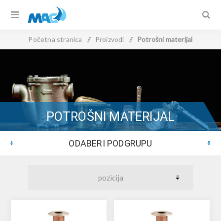
Početna stranica
/
Proizvodi
/
Potrošni materijal
POTROŠNI MATERIJAL
ODABERI PODGRUPU