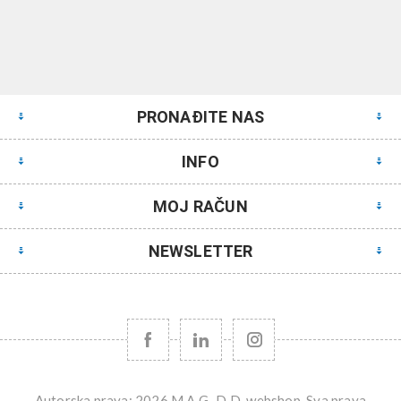
PRONAĐITE NAS
INFO
MOJ RAČUN
NEWSLETTER
Autorska prava; 2026 M.A.G.-D.D. webshop. Sva prava