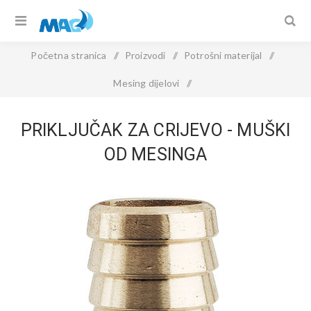
Početna stranica
/
Proizvodi
/
Potrošni materijal
/
Mesing dijelovi
/
PRIKLJUČAK ZA CRIJEVO - muški od mesinga
PRIKLJUČAK ZA CRIJEVO - MUŠKI
OD MESINGA