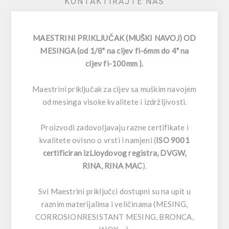
KONTAKTIRAJTE NAS
MAESTRINI PRIKLJUČAK (MUŠKI NAVOJ) OD
MESINGA (od 1/8" na cijev fi-6mm do 4" na
cijev fi-100mm ).
Maestrini priključak za cijev sa muškim navojem
od mesinga visoke kvalitete i izdržljivosti.
Proizvodi zadovoljavaju razne certifikate i
kvalitete ovisno o vrsti i namjeni (
ISO 9001
certificiran izLloydovog registra, DVGW,
RINA, RINA MAC
).
Svi Maestrini priključci dostupni su na upit u
raznim materijalima i veličinama (MESING,
CORROSIONRESISTANT MESING, BRONCA,