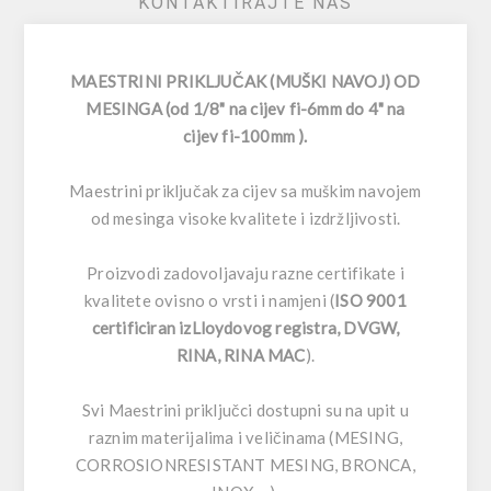
KONTAKTIRAJTE NAS
MAESTRINI PRIKLJUČAK (MUŠKI NAVOJ) OD
MESINGA (od 1/8" na cijev fi-6mm do 4" na
cijev fi-100mm ).
Maestrini priključak za cijev sa muškim navojem
od mesinga visoke kvalitete i izdržljivosti.
Proizvodi zadovoljavaju razne certifikate i
kvalitete ovisno o vrsti i namjeni (
ISO 9001
certificiran izLloydovog registra, DVGW,
RINA, RINA MAC
).
Svi Maestrini priključci dostupni su na upit u
raznim materijalima i veličinama (MESING,
CORROSIONRESISTANT MESING, BRONCA,