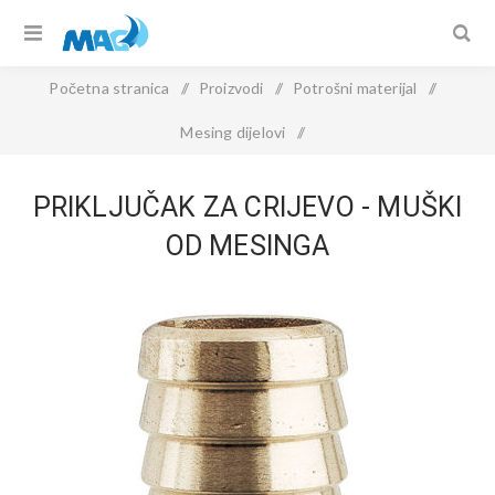
Početna stranica
/
Proizvodi
/
Potrošni materijal
/
Mesing dijelovi
/
PRIKLJUČAK ZA CRIJEVO - muški od mesinga
PRIKLJUČAK ZA CRIJEVO - MUŠKI
OD MESINGA