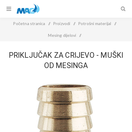
Početna stranica
/
Proizvodi
/
Potrošni materijal
/
Mesing dijelovi
/
PRIKLJUČAK ZA CRIJEVO - muški od mesinga
PRIKLJUČAK ZA CRIJEVO - MUŠKI
OD MESINGA