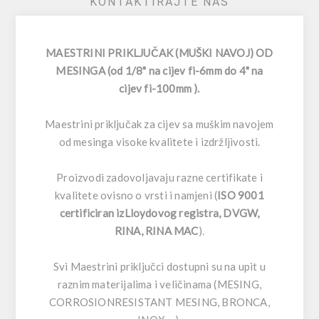
KONTAKTIRAJTE NAS
MAESTRINI PRIKLJUČAK (MUŠKI NAVOJ) OD
MESINGA (od 1/8" na cijev fi-6mm do 4" na
cijev fi-100mm ).
Maestrini priključak za cijev sa muškim navojem
od mesinga visoke kvalitete i izdržljivosti.
Proizvodi zadovoljavaju razne certifikate i
kvalitete ovisno o vrsti i namjeni (
ISO 9001
certificiran izLloydovog registra, DVGW,
RINA, RINA MAC
).
Svi Maestrini priključci dostupni su na upit u
raznim materijalima i veličinama (MESING,
CORROSIONRESISTANT MESING, BRONCA,