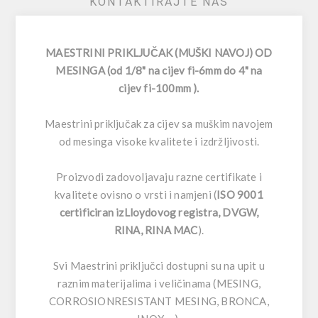
KONTAKTIRAJTE NAS
MAESTRINI PRIKLJUČAK (MUŠKI NAVOJ) OD
MESINGA (od 1/8" na cijev fi-6mm do 4" na
cijev fi-100mm ).
Maestrini priključak za cijev sa muškim navojem
od mesinga visoke kvalitete i izdržljivosti.
Proizvodi zadovoljavaju razne certifikate i
kvalitete ovisno o vrsti i namjeni (
ISO 9001
certificiran izLloydovog registra, DVGW,
RINA, RINA MAC
).
Svi Maestrini priključci dostupni su na upit u
raznim materijalima i veličinama (MESING,
CORROSIONRESISTANT MESING, BRONCA,