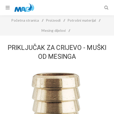
Početna stranica
/
Proizvodi
/
Potrošni materijal
/
Mesing dijelovi
/
PRIKLJUČAK ZA CRIJEVO - muški od mesinga
PRIKLJUČAK ZA CRIJEVO - MUŠKI
OD MESINGA