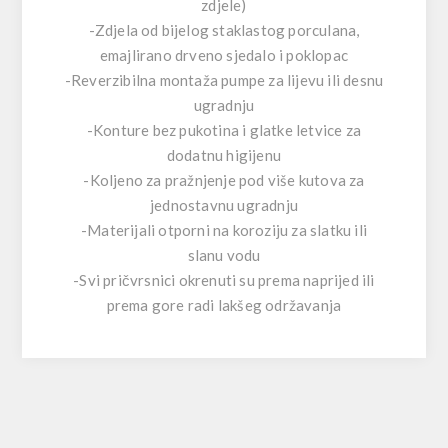
zdjele)
-Zdjela od bijelog staklastog porculana,
emajlirano drveno sjedalo i poklopac
-Reverzibilna montaža pumpe za lijevu ili desnu
ugradnju
-Konture bez pukotina i glatke letvice za
dodatnu higijenu
-Koljeno za pražnjenje pod više kutova za
jednostavnu ugradnju
-Materijali otporni na koroziju za slatku ili
slanu vodu
-Svi pričvrsnici okrenuti su prema naprijed ili
prema gore radi lakšeg održavanja