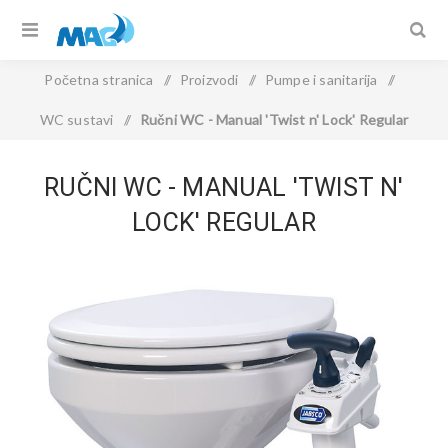
Početna stranica
/
Proizvodi
/
Pumpe i sanitarija
/
WC sustavi
/
Ručni WC - Manual 'Twist n' Lock' Regular
RUČNI WC - MANUAL 'TWIST N'
LOCK' REGULAR