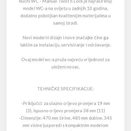
Ručni WC - Manual Twist n Lock je najrašireniji
model WC-a na svijetu u zadnjih 10 godina,
dodatno poboljšan kvalitenijim materijalima u
samoj izradi.
Novi moderni dizajn i nove značajke čine ga
lakšim za instalaciju, servisiranje i održavanje.
Ovaj model wc-a pruža najveću vrijednost za
uloženi novac.
TEHNIČKE SPECIFIKACIJE:
-Priključci: za ulazno crijevo promjera 19 mm
(3), ispusno crijevo promjera 38 mm (11)
-Dimenzije: 470 mm širine, 485 mm dubine, 345
mm visine (usporedi s kompaktnim modelom