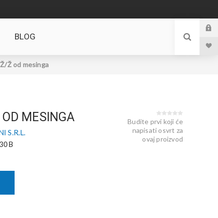
BLOG
Ž/Ž od mesinga
Ž OD MESINGA
Budite prvi koji će
napisati osvrt za
 S.R.L.
ovaj proizvod
30B