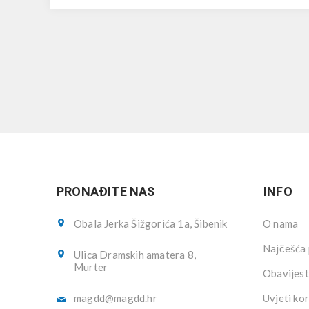
PRONAĐITE NAS
INFO
Obala Jerka Šižgorića 1a, Šibenik
O nama
Najčešća 
Ulica Dramskih amatera 8,
Murter
Obavijest
magdd@magdd.hr
Uvjeti kor