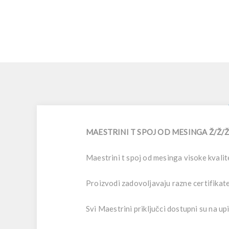
MAESTRINI T SPOJ OD MESINGA Ž/Ž/Ž (o
Maestrini t spoj od mesinga visoke kvalitet
Proizvodi zadovoljavaju razne certifikate 
Svi Maestrini priključci dostupni su n