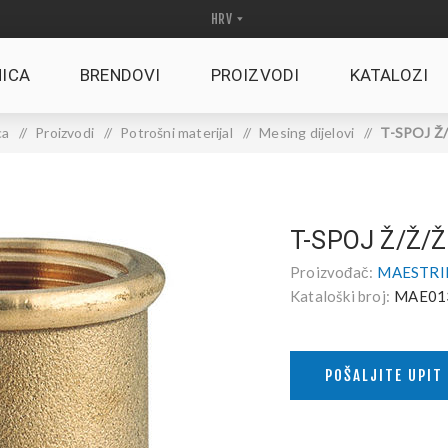
ICA
BRENDOVI
PROIZVODI
KATALOZI
ca
/
Proizvodi
/
Potrošni materijal
/
Mesing dijelovi
/
T-SPOJ Ž/
T-SPOJ Ž/Ž/
Proizvođač:
MAESTRINI
Kataloški broj:
MAE01
POŠALJITE UPIT