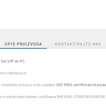
OPIS PROIZVODA
KONTAKTIRAJTE NAS
d 1/8" do 4").
e i izdržljivosti.
i kvalitete ovisno o vrsti i namjeni (
ISO 9001 certificiran izLloy
a upit u raznim materijalima i veličinama (MESING, CORROSIONR