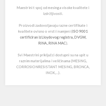
Maestrini t spoj od mesinga visoke kvalitete i
izdržljivosti.
Proizvodi zadovoljavaju razne certifikate i
kvalitete ovisno o vrsti i namjeni (
ISO 9001
certificiran izLloydovog registra, DVGW,
RINA, RINA MAC
).
Svi Maestrini priključci dostupni su na upit u
raznim materijalima i veličinama (MESING,
CORROSIONRESISTANT MESING, BRONCA,
INOX,…).