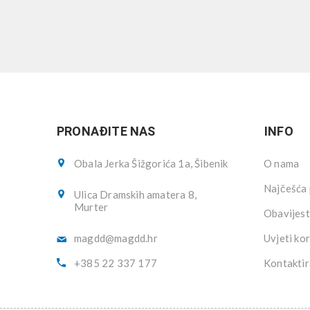
PRONAĐITE NAS
INFO
Obala Jerka Šižgorića 1a, Šibenik
O nama
Najčešća 
Ulica Dramskih amatera 8,
Murter
Obavijest
magdd@magdd.hr
Uvjeti kor
+385 22 337 177
Kontaktir