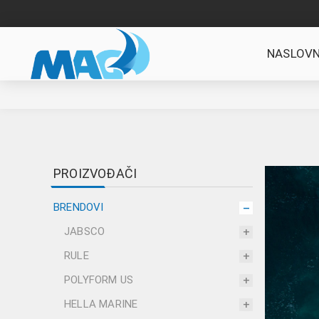
NASLOVN
PROIZVOĐAČI
BRENDOVI
JABSCO
RULE
POLYFORM US
HELLA MARINE