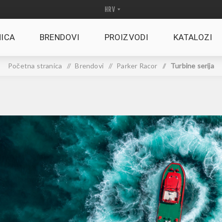
ICA
BRENDOVI
PROIZVODI
KATALOZI
Početna stranica
/
Brendovi
/
Parker Racor
/
Turbine serija