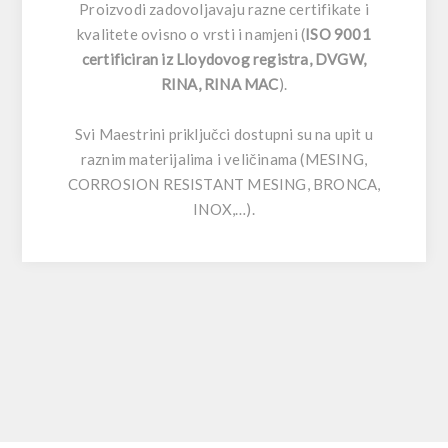
Proizvodi zadovoljavaju razne certifikate i
kvalitete ovisno o vrsti i namjeni (
ISO 9001
certificiran iz Lloydovog registra, DVGW,
RINA, RINA MAC
).
Svi Maestrini priključci dostupni su na upit u
raznim materijalima i veličinama (MESING,
CORROSION RESISTANT MESING, BRONCA,
INOX,…).