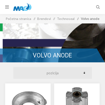
Početna stranica
/
Brendovi
/
Technoseal
/
Volvo anode
VOLVO ANODE