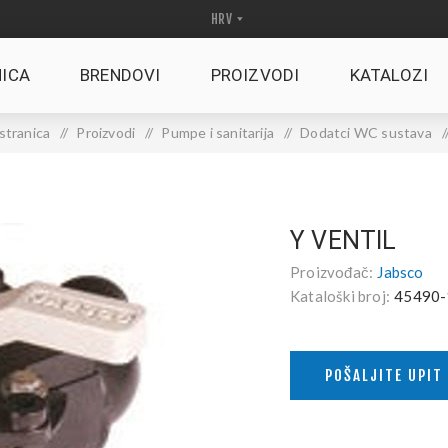
ICA
BRENDOVI
PROIZVODI
KATALOZI
stranica
/
Proizvodi
/
Pumpe i sanitarija
/
Dodatci WC sustava
Y VENTIL
Proizvođač:
Jabsco
Kataloški broj:
45490-
POŠALJITE UPIT