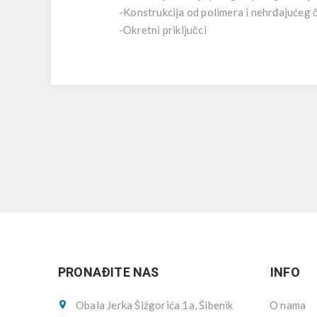
-Konstrukcija od polimera i nehrđajućeg 
-Okretni priključci
PRONAĐITE NAS
INFO
Obala Jerka Šižgorića 1a, Šibenik
O nama