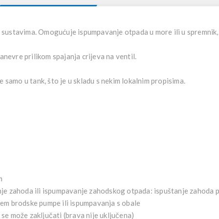
sustavima. Omogućuje ispumpavanje otpada u more ili u spremnik, 
anevre prilikom spajanja crijeva na ventil.
e samo u tank, što je u skladu s nekim lokalnim propisima.
m
je zahoda ili ispumpavanje zahodskog otpada: ispuštanje zahoda pr
tem brodske pumpe ili ispumpavanja s obale
se može zaključati (brava nije uključena)