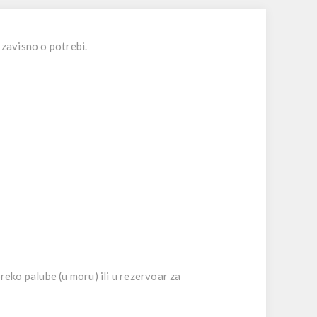
zavisno o potrebi.
eko palube (u moru) ili u rezervoar za