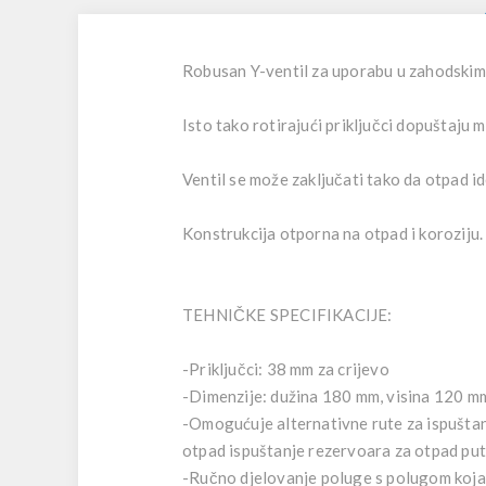
Robusan Y-ventil za uporabu u zahodskim 
Isto tako rotirajući priključci dopuštaju m
Ventil se može zaključati tako da otpad id
Konstrukcija otporna na otpad i koroziju.
TEHNIČKE SPECIFIKACIJE:
-Priključci: 38 mm za crijevo
-Dimenzije: dužina 180 mm, visina 120 m
-Omogućuje alternativne rute za ispuštan
otpad ispuštanje rezervoara za otpad pu
-Ručno djelovanje poluge s polugom koja 