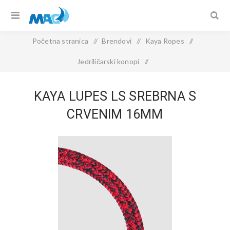
Početna stranica
/
Brendovi
/
Kaya Ropes
/
Jedriličarski konopi
/
KAYA LUPES LS Srebrna s Crvenim 16mm
KAYA LUPES LS SREBRNA S
CRVENIM 16MM