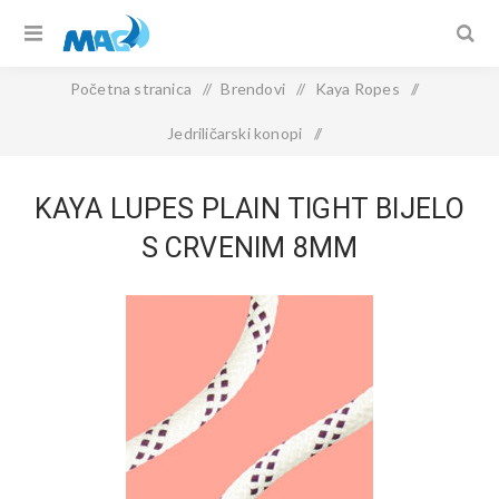
Početna stranica
/
Brendovi
/
Kaya Ropes
/
Jedriličarski konopi
/
KAYA LUPES PLAIN TIGHT Bijelo s Crvenim 8mm
KAYA LUPES PLAIN TIGHT BIJELO
S CRVENIM 8MM