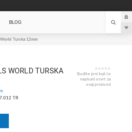
BLOG
World Turska 12mm
LS WORLD TURSKA
Budite prvi koji će
napisati osvrt za
ovaj proizvod
es
7.012 TR