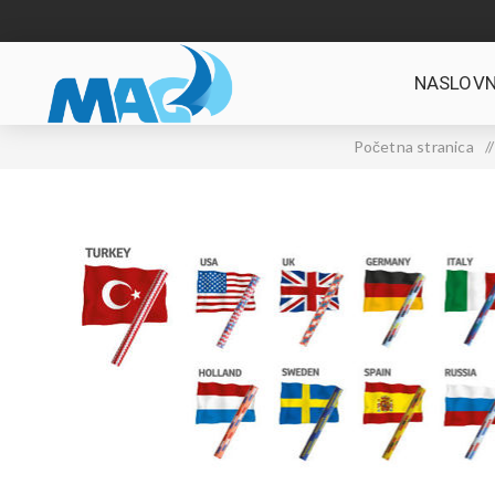
NASLOVN
Početna stranica
/