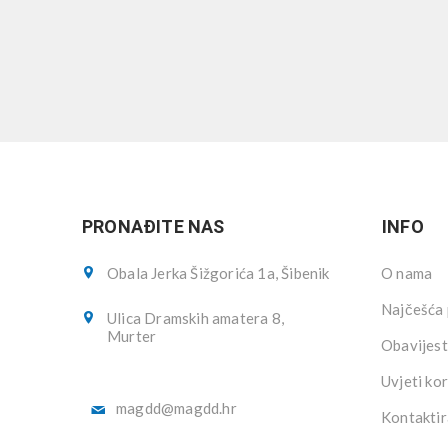
PRONAĐITE NAS
INFO
Obala Jerka Šižgorića 1a, Šibenik
O nama
Najčešća 
Ulica Dramskih amatera 8,
Murter
Obavijest
Uvjeti kor
magdd@magdd.hr
Kontaktir