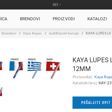
ICA
BRENDOVI
PROIZVODI
KATALOZI
Brendovi
/
Kaya Ropes
/
Jedriličarski konopi
/
KAYA LUPES LS 
KAYA LUPES 
12MM
Proizvođač:
Kaya Rop
Kataloški broj:
KAY-23
POŠALJITE UPIT