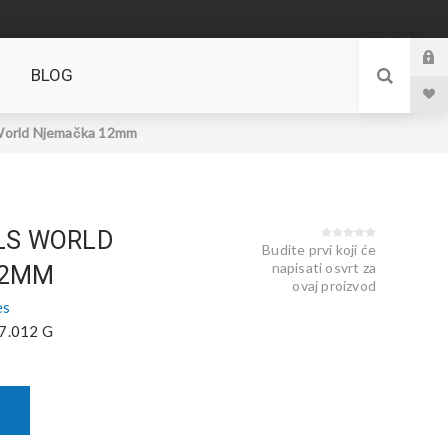
BLOG
orld Njemačka 12mm
LS WORLD
Budite prvi koji će
napisati osvrt za
12MM
ovaj proizvod
es
7.012 G