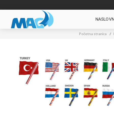
NASLOVN
Početna stranica
/