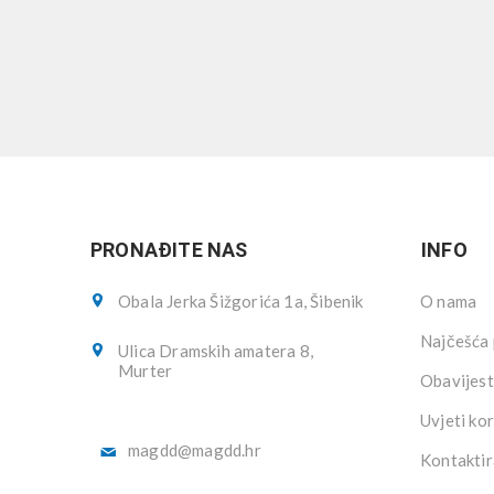
PRONAĐITE NAS
INFO
Obala Jerka Šižgorića 1a, Šibenik
O nama
Najčešća 
Ulica Dramskih amatera 8,
Murter
Obavijest
Uvjeti kor
magdd@magdd.hr
Kontaktir