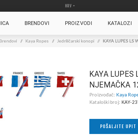
ICA
BRENDOVI
PROIZVODI
KATALOZI
Brendovi
/
Kaya Ropes
/
Jedriličarski konopi
/
KAYA LUPES LS W
KAYA LUPES 
NJEMAČKA 
Proizvođač:
Kaya Rop
Kataloški broj:
KAY-23
POŠALJITE UPIT