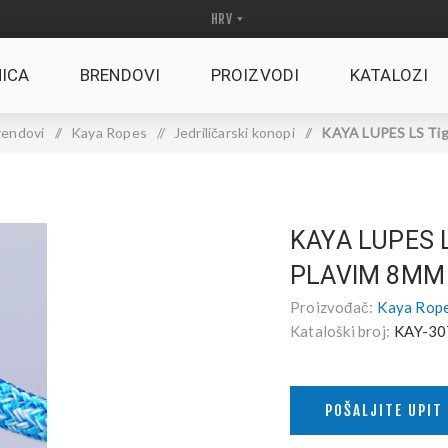
ICA
BRENDOVI
PROIZVODI
KATALOZI
rendovi
/
Kaya Ropes
/
Jedriličarski konopi
/
KAYA LUPES LS Tigh
KAYA LUPES 
PLAVIM 8MM
Proizvođač:
Kaya Rop
Kataloški broj:
KAY-30
POŠALJITE UPIT