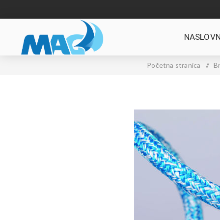
NASLOVN
Početna stranica
/
B