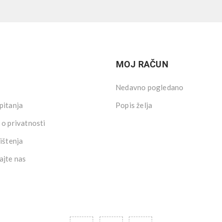
MOJ RAČUN
Nedavno pogledano
pitanja
Popis želja
 o privatnosti
ištenja
ajte nas