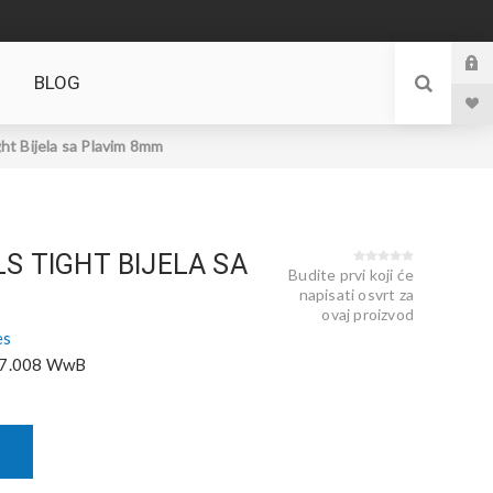
BLOG
t Bijela sa Plavim 8mm
LS TIGHT BIJELA SA
Budite prvi koji će
napisati osvrt za
ovaj proizvod
es
7.008 WwB