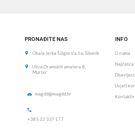
PRONAĐITE NAS
INFO
Obala Jerka Šižgorića 1a, Šibenik
O nama
Najčešća 
Ulica Dramskih amatera 8,
Murter
Obavijest
Uvjeti kor
magdd@magdd.hr
Kontaktir
+385 22 337 177