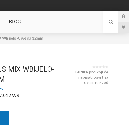
BLOG
 WBijelo-Crvena 12mm
LS MIX WBIJELO-
Budite prvi koji će
napisati osvrt za
MM
ovaj proizvod
es
7.012 WR