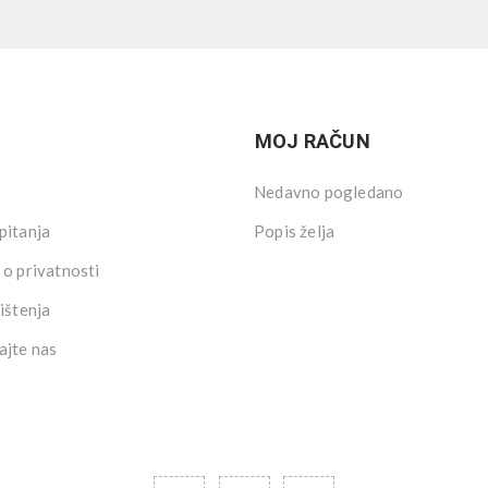
MOJ RAČUN
Nedavno pogledano
pitanja
Popis želja
 o privatnosti
ištenja
ajte nas