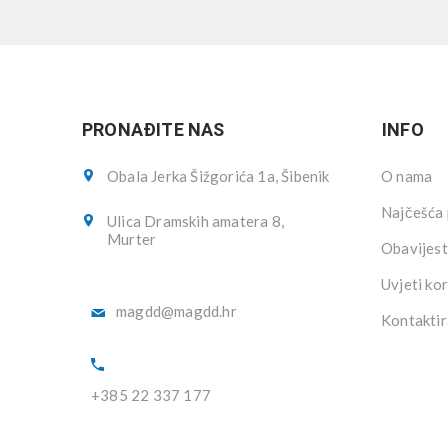
PRONAĐITE NAS
INFO
Obala Jerka Šižgorića 1a, Šibenik
O nama
Najčešća 
Ulica Dramskih amatera 8,
Murter
Obavijest
Uvjeti kor
magdd@magdd.hr
Kontaktir
+385 22 337 177