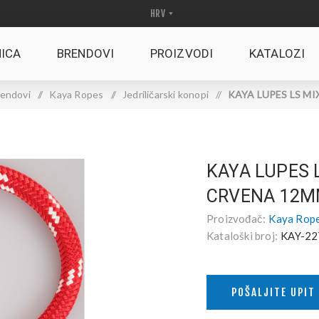
ICA
BRENDOVI
PROIZVODI
KATALOZI
endovi
/
Kaya Ropes
/
Jedriličarski konopi
/
KAYA LUPES LS MIX
KAYA LUPES 
CRVENA 12
Proizvođač:
Kaya Rop
Kataloški broj:
KAY-22
POŠALJITE UPIT