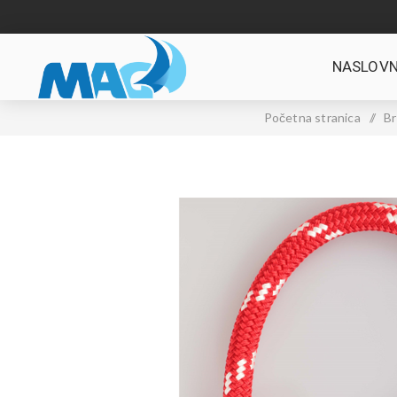
NASLOVN
Početna stranica
/
Br