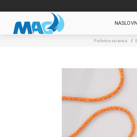
NASLOVN
Početna stranica
/