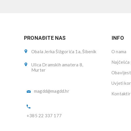
PRONAĐITE NAS
INFO
Obala Jerka Šižgorića 1a, Šibenik
O nama
Najčešća 
Ulica Dramskih amatera 8,
Murter
Obavijest
Uvjeti kor
magdd@magdd.hr
Kontaktir
+385 22 337 177