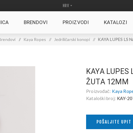
ICA
BRENDOVI
PROIZVODI
KATALOZI
Brendovi
/
Kaya Ropes
/
Jedriličarski konopi
/
KAYA LUPES LS N
KAYA LUPES 
ŽUTA 12MM
Proizvođač:
Kaya Rop
Kataloški broj:
KAY-20
POŠALJITE UPIT