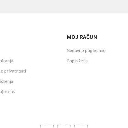
MOJ RAČUN
Nedavno pogledano
pitanja
Popis želja
 o privatnosti
ištenja
ajte nas