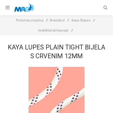
Početna stranica
/
Brendovi
/
Kaya Ropes
/
Jedriličarski konopi
/
KAYA LUPES Plain Tight Bijela s Crvenim 12mm
KAYA LUPES PLAIN TIGHT BIJELA
S CRVENIM 12MM